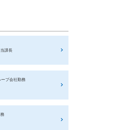
務
担当課長
ループ会社勤務
勤務